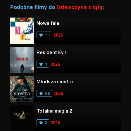
Podobne filmy do
Dziewczyna z igłą
:
Nowa fala
7.3
2026
Resident Evil
0
2026
Młodsza siostra
6.8
2026
Totalna magia 2
0
2026